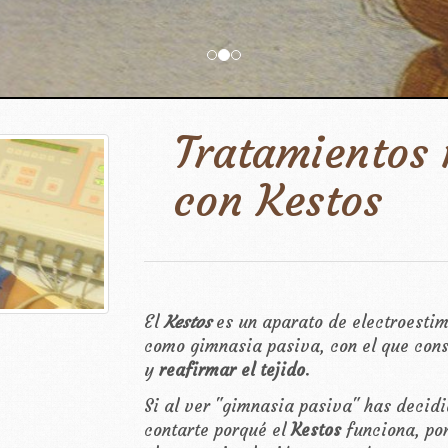
Tratamientos 
con Kestos
El
Kestos
es un aparato de electroesti
como gimnasia pasiva, con el que con
y
reafirmar el tejido
.
Si al ver "gimnasia pasiva" has decidi
contarte porqué el
Kestos
funciona, po