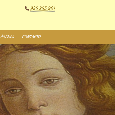
985 255 901
MÁGENES
CONTACTO
next